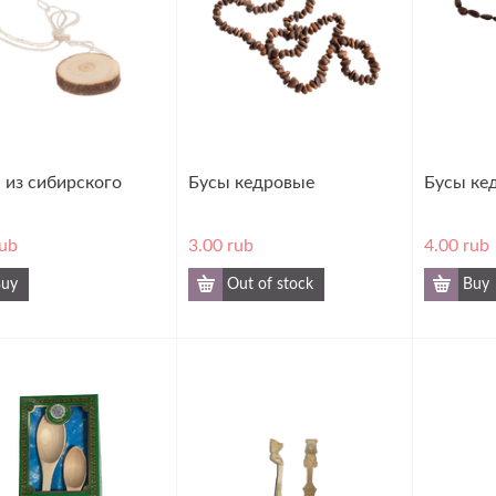
 из сибирского
Бусы кедровые
Бусы ке
ub
3.00
rub
4.00
rub
uy
Out of stock
Buy