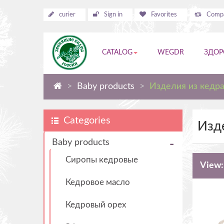
curier
Sign in
Favorites
Compa
CATALOG
WEGDR
ЗДОР
Baby products
Изделия из кедр
Categories
Изд
Baby products
Сиропы кедровые
View:
Кедровое масло
Кедровый орех