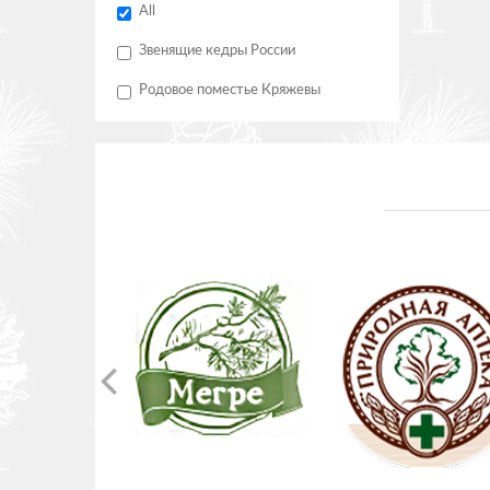
All
Звенящие кедры России
Родовое поместье Кряжевы
CE BRAN OIL