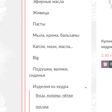
Эфирные масла
Живица
Пасты
Мыла, крема, бальзамы
Кулон
Капли, мази, масла...
кедра
2.50
r
Big
B
Подушки, валики,
сиденья
Изделия из кедра
бусы, кулоны, чётки
посуда