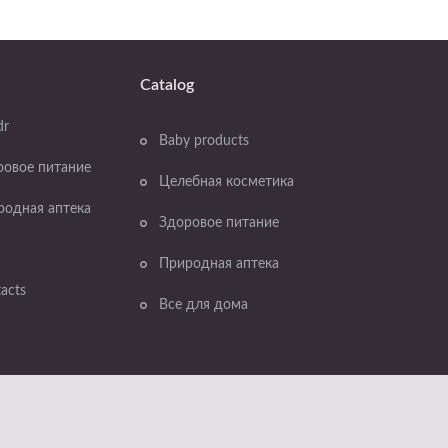
Catalog
dr
Baby products
ровое питание
Целебная косметика
родная аптека
Здоровое питание
Природная аптека
acts
Все для дома