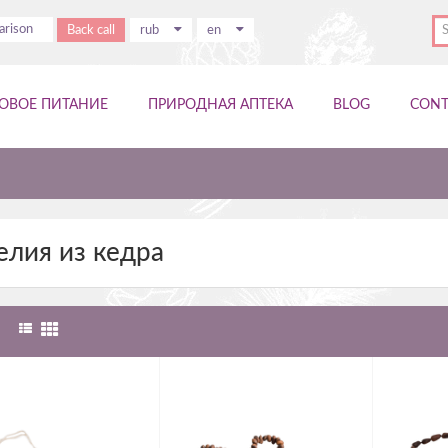
rison
Back call
rub
en
ОВОЕ ПИТАНИЕ
ПРИРОДНАЯ АПТЕКА
BLOG
CONT
а
елия из кедра