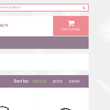
ACTS
Cart is empty
Sort by:
default
price
name